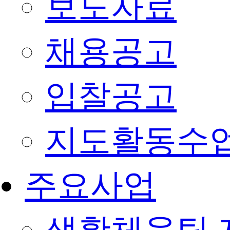
보도자료
채용공고
입찰공고
지도활동수
주요사업