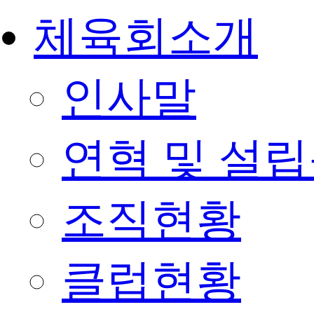
체육회소개
인사말
연혁 및 설
조직현황
클럽현황