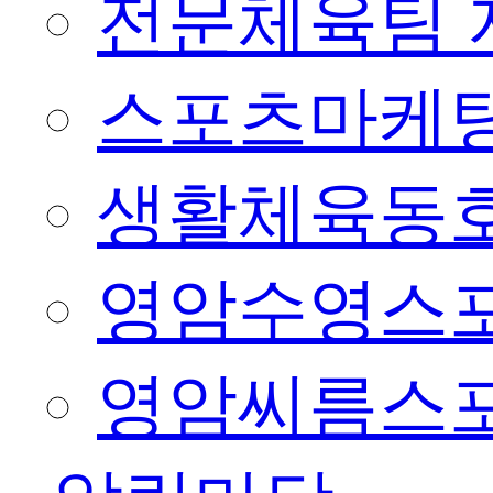
전문체육팀 
스포츠마케팅
생활체육동
영암수영스
영암씨름스