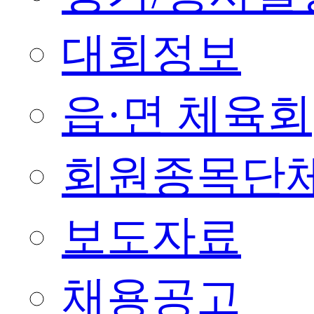
대회정보
읍·면 체육회
회원종목단
보도자료
채용공고