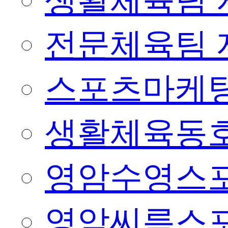
생활체육팀 
전문체육팀 
스포츠마케팅
생활체육동
영암수영스
영암씨름스