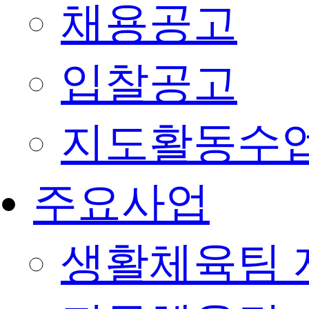
채용공고
입찰공고
지도활동수
주요사업
생활체육팀 