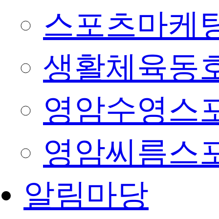
스포츠마케팅
생활체육동
영암수영스
영암씨름스
알림마당