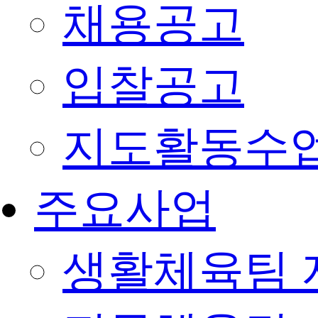
채용공고
입찰공고
지도활동수
주요사업
생활체육팀 