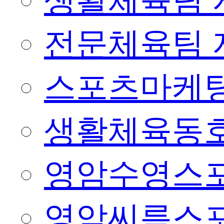
생활체육팀 
전문체육팀 
스포츠마케팅
생활체육동
영암수영스
영암씨름스