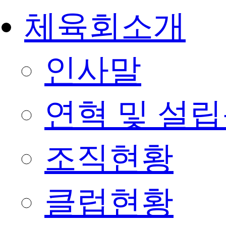
체육회소개
인사말
연혁 및 설
조직현황
클럽현황