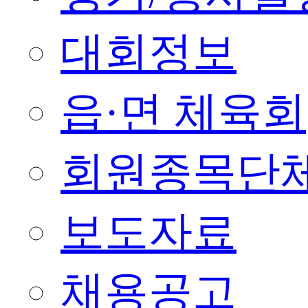
대회정보
읍·면 체육회
회원종목단
보도자료
채용공고