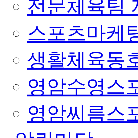
전문체육팀 
스포츠마케팅
생활체육동
영암수영스
영암씨름스