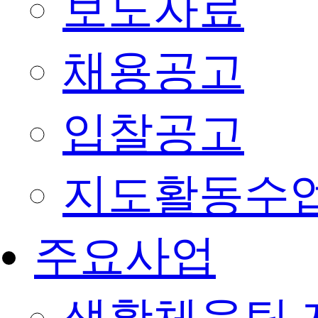
보도자료
채용공고
입찰공고
지도활동수
주요사업