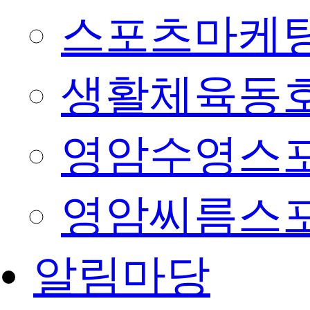
스포츠마케팅
생활체육동
영암수영스
영암씨름스
알림마당