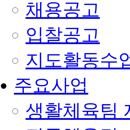
채용공고
입찰공고
지도활동수
주요사업
생활체육팀 