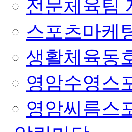
전문체육팀 
스포츠마케팅
생활체육동
영암수영스
영암씨름스