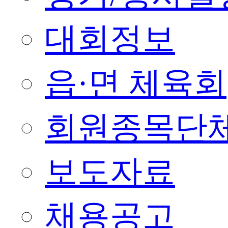
대회정보
읍·면 체육회
회원종목단
보도자료
채용공고