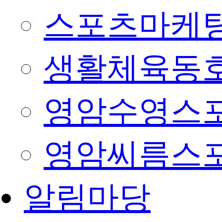
스포츠마케팅
생활체육동
영암수영스
영암씨름스
알림마당