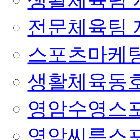
생활체육팀 
전문체육팀 
스포츠마케팅
생활체육동
영암수영스
영암씨름스