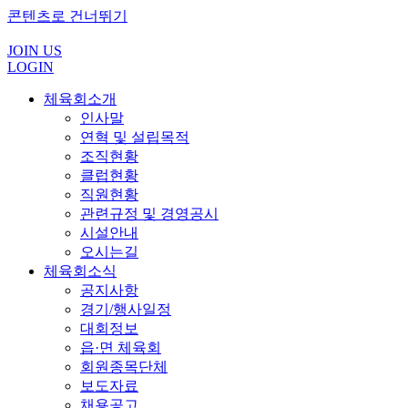
콘텐츠로 건너뛰기
JOIN US
LOGIN
체육회소개
인사말
연혁 및 설립목적
조직현황
클럽현황
직원현황
관련규정 및 경영공시
시설안내
오시는길
체육회소식
공지사항
경기/행사일정
대회정보
읍·면 체육회
회원종목단체
보도자료
채용공고