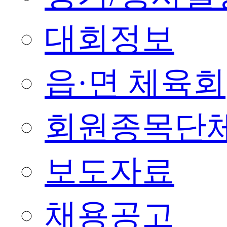
대회정보
읍·면 체육회
회원종목단
보도자료
채용공고