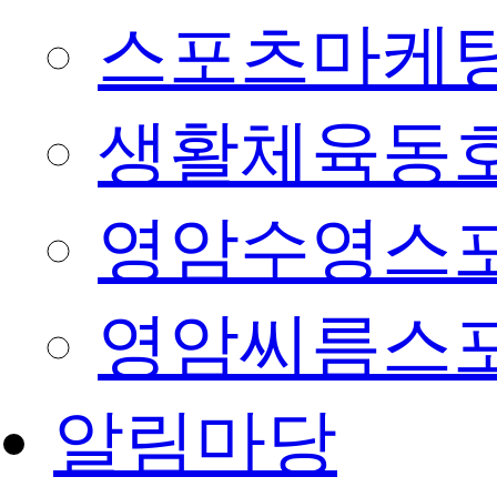
스포츠마케팅
생활체육동
영암수영스
영암씨름스
알림마당