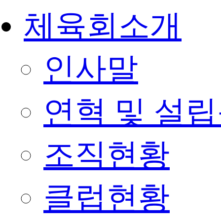
체육회소개
인사말
연혁 및 설
조직현황
클럽현황