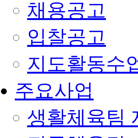
채용공고
입찰공고
지도활동수
주요사업
생활체육팀 