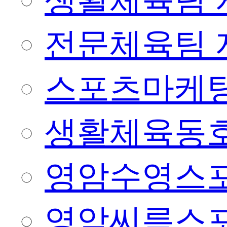
생활체육팀 
전문체육팀 
스포츠마케팅
생활체육동
영암수영스
영암씨름스