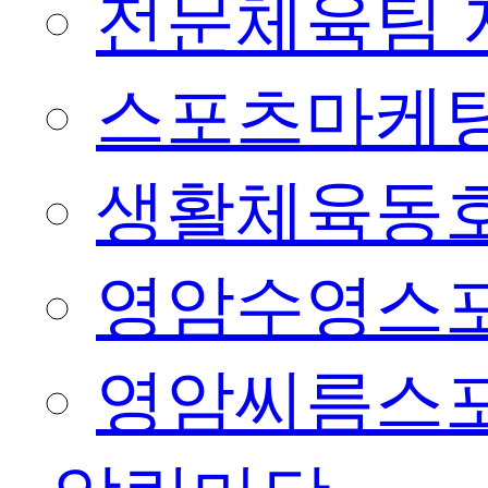
전문체육팀 
스포츠마케팅
생활체육동
영암수영스
영암씨름스