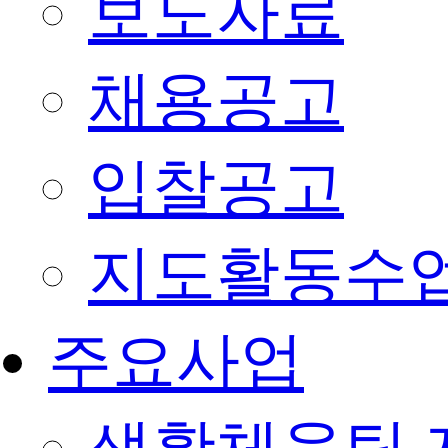
보도자료
채용공고
입찰공고
지도활동수
주요사업