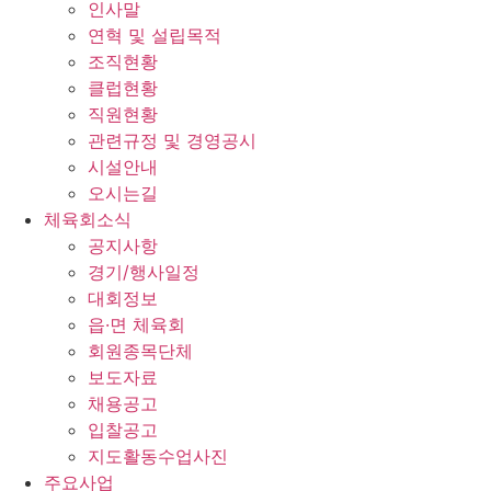
인사말
연혁 및 설립목적
조직현황
클럽현황
직원현황
관련규정 및 경영공시
시설안내
오시는길
체육회소식
공지사항
경기/행사일정
대회정보
읍·면 체육회
회원종목단체
보도자료
채용공고
입찰공고
지도활동수업사진
주요사업