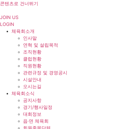
콘텐츠로 건너뛰기
JOIN US
LOGIN
체육회소개
인사말
연혁 및 설립목적
조직현황
클럽현황
직원현황
관련규정 및 경영공시
시설안내
오시는길
체육회소식
공지사항
경기/행사일정
대회정보
읍·면 체육회
회원종목단체