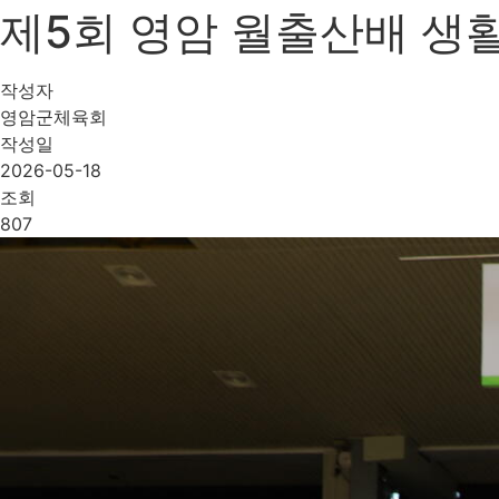
제5회 영암 월출산배 생활체육
작성자
영암군체육회
작성일
2026-05-18
조회
807