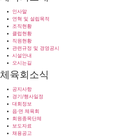
인사말
연혁 및 설립목적
조직현황
클럽현황
직원현황
관련규정 및 경영공시
시설안내
오시는길
체육회소식
공지사항
경기/행사일정
대회정보
읍·면 체육회
회원종목단체
보도자료
채용공고