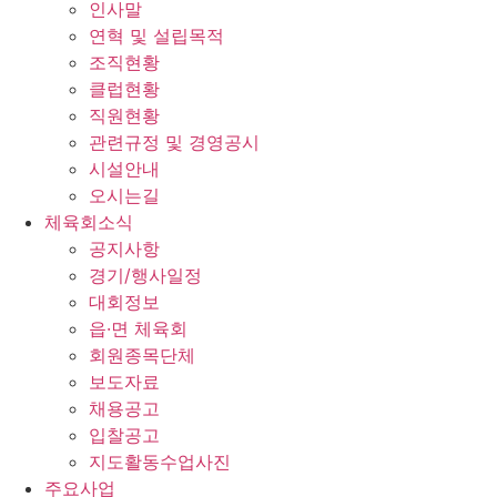
인사말
연혁 및 설립목적
조직현황
클럽현황
직원현황
관련규정 및 경영공시
시설안내
오시는길
체육회소식
공지사항
경기/행사일정
대회정보
읍·면 체육회
회원종목단체
보도자료
채용공고
입찰공고
지도활동수업사진
주요사업