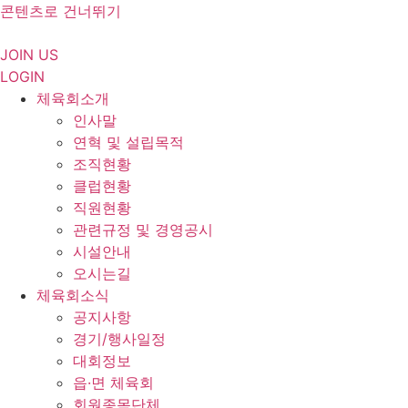
콘텐츠로 건너뛰기
JOIN US
LOGIN
체육회소개
인사말
연혁 및 설립목적
조직현황
클럽현황
직원현황
관련규정 및 경영공시
시설안내
오시는길
체육회소식
공지사항
경기/행사일정
대회정보
읍·면 체육회
회원종목단체