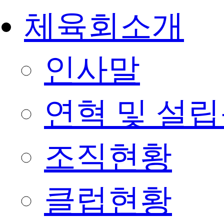
체육회소개
인사말
연혁 및 설
조직현황
클럽현황