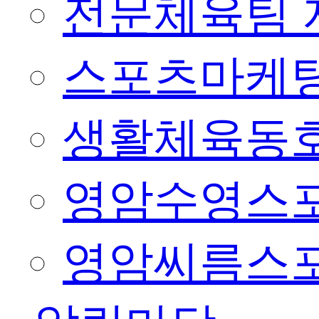
전문체육팀 
스포츠마케팅
생활체육동
영암수영스
영암씨름스