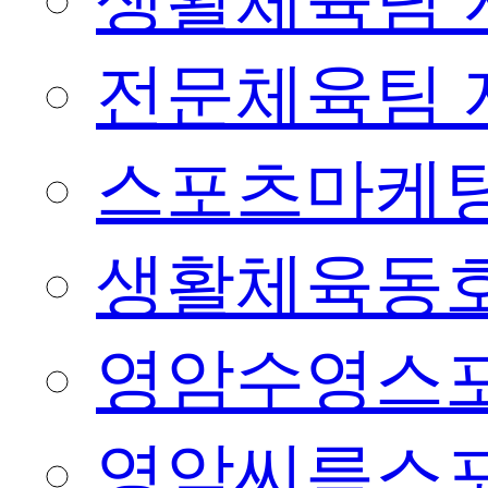
생활체육팀 
전문체육팀 
스포츠마케팅
생활체육동
영암수영스
영암씨름스