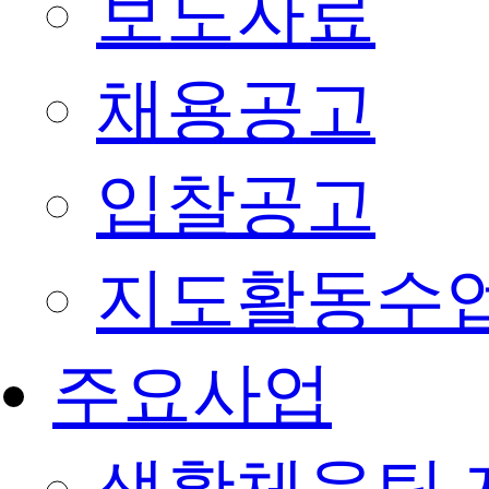
보도자료
채용공고
입찰공고
지도활동수
주요사업