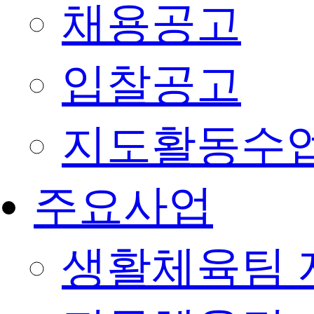
채용공고
입찰공고
지도활동수
주요사업
생활체육팀 