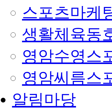
스포츠마케팅
생활체육동
영암수영스
영암씨름스
알림마당