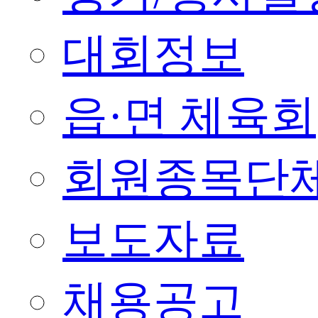
대회정보
읍·면 체육회
회원종목단
보도자료
채용공고