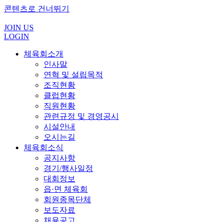
콘텐츠로 건너뛰기
JOIN US
LOGIN
체육회소개
인사말
연혁 및 설립목적
조직현황
클럽현황
직원현황
관련규정 및 경영공시
시설안내
오시는길
체육회소식
공지사항
경기/행사일정
대회정보
읍·면 체육회
회원종목단체
보도자료
채용공고