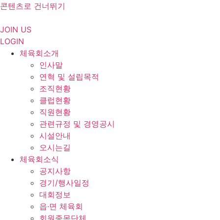
콘텐츠로 건너뛰기
JOIN US
LOGIN
체육회소개
인사말
연혁 및 설립목적
조직현황
클럽현황
직원현황
관련규정 및 경영공시
시설안내
오시는길
체육회소식
공지사항
경기/행사일정
대회정보
읍·면 체육회
회원종목단체