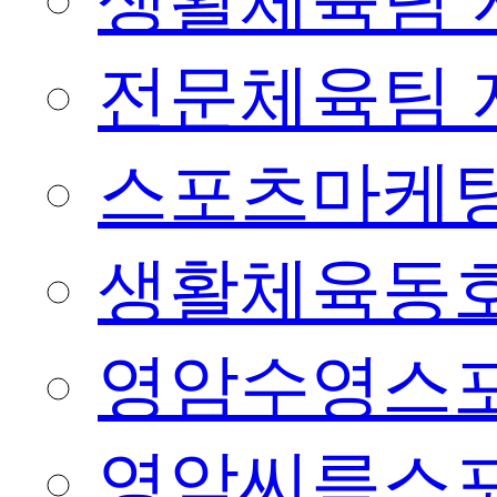
생활체육팀 
전문체육팀 
스포츠마케팅
생활체육동
영암수영스
영암씨름스