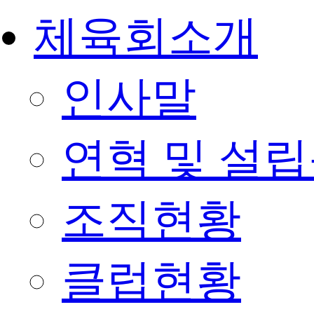
체육회소개
인사말
연혁 및 설
조직현황
클럽현황