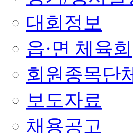
대회정보
읍·면 체육회
회원종목단
보도자료
채용공고