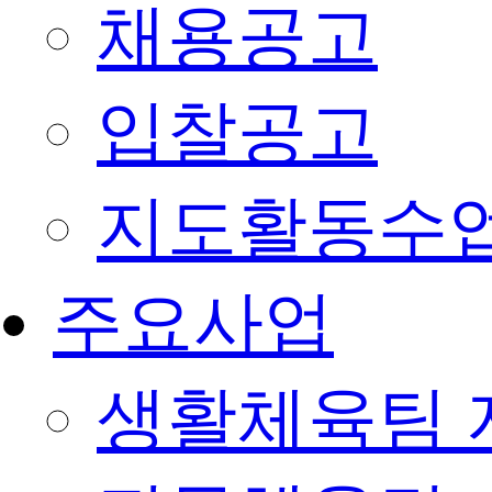
채용공고
입찰공고
지도활동수
주요사업
생활체육팀 