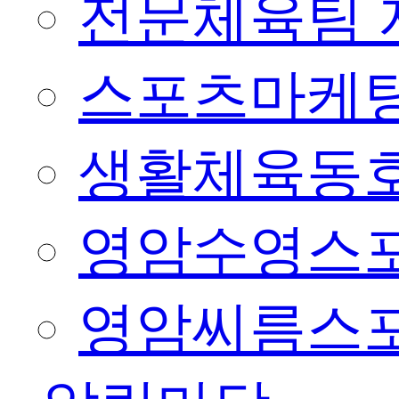
전문체육팀 
스포츠마케팅
생활체육동
영암수영스
영암씨름스