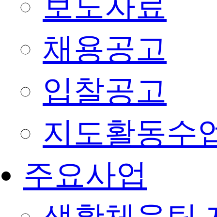
보도자료
채용공고
입찰공고
지도활동수
주요사업