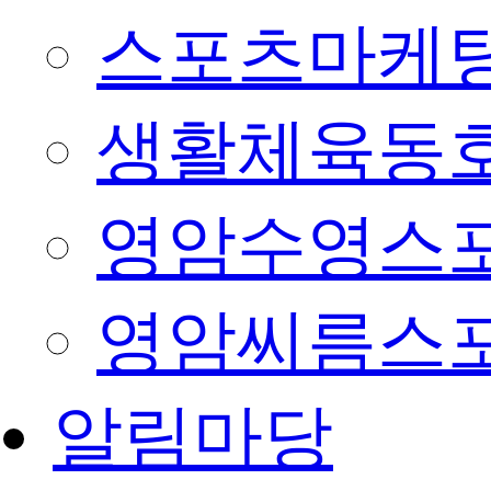
스포츠마케팅
생활체육동
영암수영스
영암씨름스
알림마당