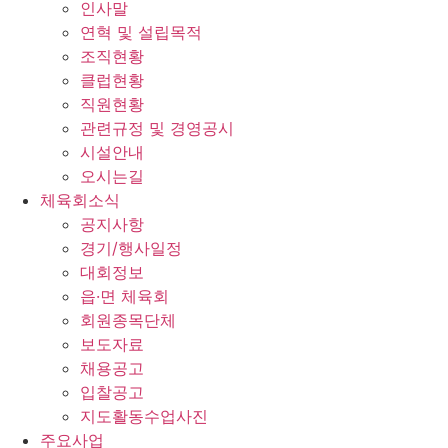
인사말
연혁 및 설립목적
조직현황
클럽현황
직원현황
관련규정 및 경영공시
시설안내
오시는길
체육회소식
공지사항
경기/행사일정
대회정보
읍·면 체육회
회원종목단체
보도자료
채용공고
입찰공고
지도활동수업사진
주요사업