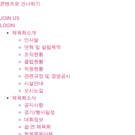
콘텐츠로 건너뛰기
JOIN US
LOGIN
체육회소개
인사말
연혁 및 설립목적
조직현황
클럽현황
직원현황
관련규정 및 경영공시
시설안내
오시는길
체육회소식
공지사항
경기/행사일정
대회정보
읍·면 체육회
회원종목단체