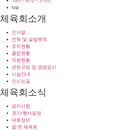
061 - 470 - 2705
top
체육회소개
인사말
연혁 및 설립목적
조직현황
클럽현황
직원현황
관련규정 및 경영공시
시설안내
오시는길
체육회소식
공지사항
경기/행사일정
대회정보
읍·면 체육회